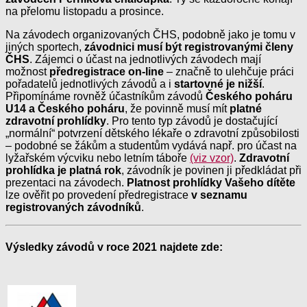
na přelomu listopadu a prosince.
Na závodech organizovaných ČHS, podobně jako je tomu v
jiných sportech,
závodnici musí být registrovanými členy
ČHS
. Zájemci o účast na jednotlivých závodech mají
možnost
předregistrace on-line
– značně to ulehčuje práci
pořadatelů jednotlivých závodů a i
startovné je nižší
.
Připomínáme rovněž účastníkům závodů
Českého poháru
U14 a Českého poháru
, že povinně musí mít
platné
zdravotní prohlídky
. Pro tento typ závodů je dostačující
„normální“ potvrzení dětského lékaře o zdravotní způsobilosti
– podobné se žákům a studentům vydává např. pro účast na
lyžařském výcviku nebo letním táboře
(viz vzor)
.
Zdravotní
prohlídka je platná rok
, závodník je povinen ji předkládat při
prezentaci na závodech.
Platnost prohlídky Vašeho dítěte
lze ověřit po provedení předregistrace
v seznamu
registrovaných závodníků
.
Výsledky závodů v roce 2021 najdete zde: