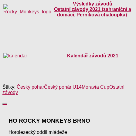
Výsledky závodů
Ostatní závody 2021 (zahraniční a
domácí, Perníková chaloupka)
Kalendář závodů 2021
Štítky:
Český pohár
Český pohár U14
Moravia Cup
Ostatní
závody
HO ROCKY MONKEYS BRNO
Horolezecký oddíl mládeže