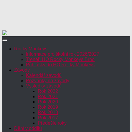
Rocky Monkeys
Informace pro školní rok 2026/2027
Trenéři HO Rocky Monkeys Brno
Přihlášky do HO Rocky Monkeys
Závody
Kalendář závodů
Pozvánky na závody
Výsledky závodů
Rok 2022
Rok 2021
Rok 2020
Rok 2019
Rok 2018
Rok 2017
Předešlé roky
Dění v oddílu