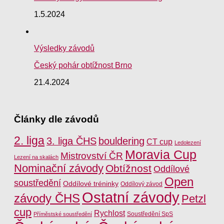
1.5.2024
Výsledky závodů
Český pohár obtížnost Brno
21.4.2024
Články dle závodů
2. liga
3. liga ČHS
bouldering
CT cup
Ledolezení
Moravia Cup
Mistrovství ČR
Lezení na skalách
Nominační závody
Obtížnost
Oddílové
Open
soustředění
Oddílové tréninky
Oddílový závod
Ostatní závody
závody ČHS
Petzl
cup
Rychlost
Soustředění SpS
Příměstské soustředění