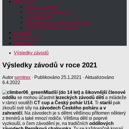
Dobré rady
Rady na závody
Vybavení mladého lezce
Základní uzly
Jištění lezce – instruktážní video
Domácí boulderová stěna
Kontakty
Podporují nás
Instagram
Výsledky závodů
Výsledky závodů v roce 2021
Autor
semtrex
· Publikováno
25.1.2021
· Aktualizováno
6.4.2022
Mladší (do 14 let) a šikovnější členové
oddílu
se mohou účastnit
lezeckých závodů dětí
a mládeže
v rámci soutěži
CT cup a Český pohár U14
. Ti
starší
pak
zkouší své síly na
závodech Českého poháru a v
zahraničí
. Na závodech je s dětmi většinou přítomen některý
z trenérů a také mnozí rodiče. Většina dětí si poprvé
vyzkouší, o čem závodění je, na tradičních
oddílových
závodech Perníková chaloupka
. Ty se každoročně konají