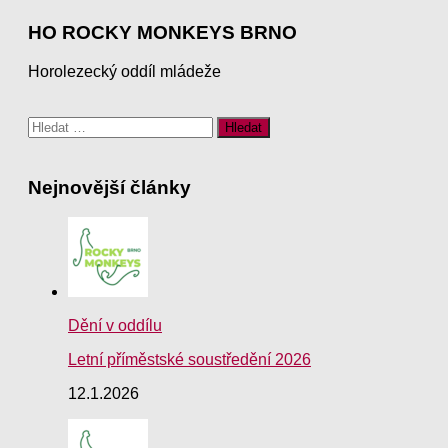
HO ROCKY MONKEYS BRNO
Horolezecký oddíl mládeže
Vyhledávání
Nejnovější články
Dění v oddílu
Letní příměstské soustředění 2026
12.1.2026