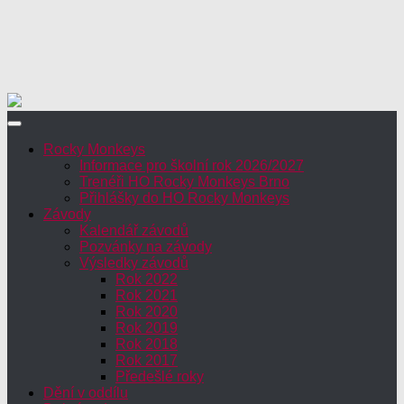
Rocky Monkeys
Informace pro školní rok 2026/2027
Trenéři HO Rocky Monkeys Brno
Přihlášky do HO Rocky Monkeys
Závody
Kalendář závodů
Pozvánky na závody
Výsledky závodů
Rok 2022
Rok 2021
Rok 2020
Rok 2019
Rok 2018
Rok 2017
Předešlé roky
Dění v oddílu