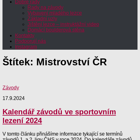
Dobré rady
Rady na závody
Vybavení mladého lezce
Základní uzly
Jištění lezce – instruktážní video
Domácí boulderová stěna
Kontakty
Podporují nás
Instagram
Štítek:
Mistrovství ČR
Závody
17.9.2024
Kalendář závodů ve sportovním
lezení 2024
V tomto článku přinášíme informace tykající se termínů
závodů 1. a 2. ligy ČHS v roce 2024. Do kalendáře závodů