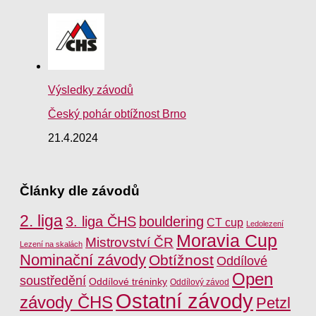
Výsledky závodů
Český pohár obtížnost Brno
21.4.2024
Články dle závodů
2. liga
3. liga ČHS
bouldering
CT cup
Ledolezení
Moravia Cup
Mistrovství ČR
Lezení na skalách
Nominační závody
Obtížnost
Oddílové
Open
soustředění
Oddílové tréninky
Oddílový závod
Ostatní závody
závody ČHS
Petzl