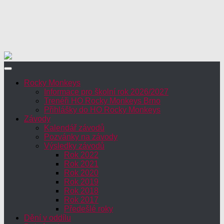
Rocky Monkeys
Informace pro školní rok 2026/2027
Trenéři HO Rocky Monkeys Brno
Přihlášky do HO Rocky Monkeys
Závody
Kalendář závodů
Pozvánky na závody
Výsledky závodů
Rok 2022
Rok 2021
Rok 2020
Rok 2019
Rok 2018
Rok 2017
Předešlé roky
Dění v oddílu