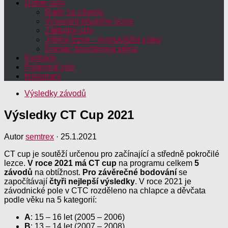
Dobré rady
Rady na závody
Vybavení mladého lezce
Základní uzly
Jištění lezce – instruktážní video
Domácí boulderová stěna
Kontakty
Podporují nás
Instagram
Výsledky závodů
Výsledky CT Cup 2021
Autor
semtrex
·
25.1.2021
CT cup je soutěží určenou pro začínající a středně pokročilé
lezce.
V roce 2021 má CT cup
na programu celkem
5
závodů
na obtížnost.
Pro závěrečné bodování
se
započítávají
čtyři nejlepší výsledky
. V roce 2021 je
závodnické pole v CTC rozděleno na chlapce a děvčata
podle věku na 5 kategorií:
A
: 15 – 16 let (2005 – 2006)
B
: 13 – 14 let (2007 – 2008)